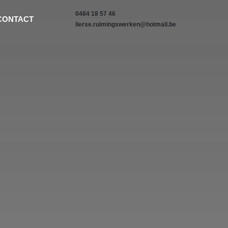
0484 18 57 46
CONTACT
lierse.ruimingswerken@hotmail.be